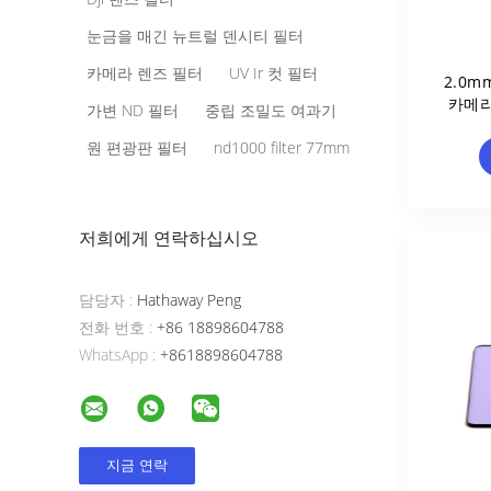
눈금을 매긴 뉴트럴 덴시티 필터
카메라 렌즈 필터
UV Ir 컷 필터
2.0m
카메라
가변 ND 필터
중립 조밀도 여과기
부드
원 편광판 필터
nd1000 filter 77mm
저희에게 연락하십시오
담당자 :
Hathaway Peng
전화 번호 :
+86 18898604788
WhatsApp :
+8618898604788