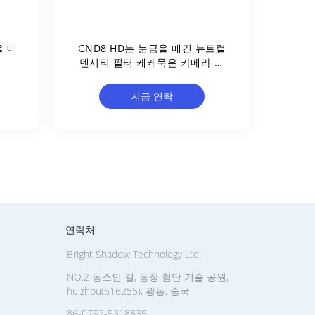
을 매
GND8 HD는 눈금을 매긴 뉴트럴
덴시티 필터 케케묵은 카메라 필
터를 역으로 돌립니다
지금 연락
연락처
Bright Shadow Technology Ltd.
NO.2 동스인 길, 동장 첨단 기술 공원,
huizhou(516255), 광동, 중국
86-0752-5318835