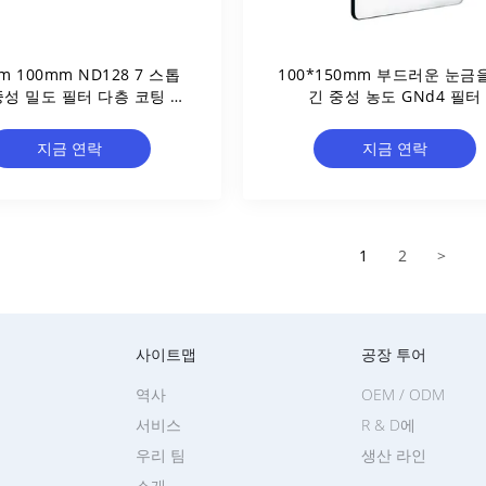
m 100mm ND128 7 스톱
100*150mm 부드러운 눈금
중성 밀도 필터 다층 코팅 카
긴 중성 농도 GNd4 필터
메라 광장 카메라 필터
지금 연락
지금 연락
1
2
>
사이트맵
공장 투어
역사
OEM / ODM
서비스
R & D에
우리 팀
생산 라인
소개