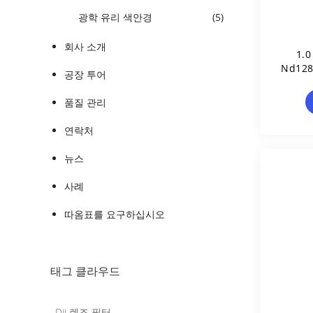
광학 유리 색안경
(5)
회사 소개
1.
Nd1
공장 투어
품질 관리
연락처
뉴스
사례
따옴표를 요구하십시오
태그 클라우드
Dji 렌즈 필터