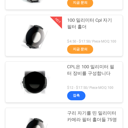
하
지금 문의
여
HOT
100 밀리미터 Cpl 자기
13
필터 홀더
공
UV 카메라 필터
장
$4.50 - $17.50/ Piece MOQ:100
지금 문의
여
행
CPL은 100 밀리미터 필
터 장비를 구성합니다
품
7
$12 - $17.50/ Piece MOQ:100
질
접촉
UV Ir 컷 필터
관
구리 자기를 띤 밀리미터
리
카메라 필터 홀더들 75명