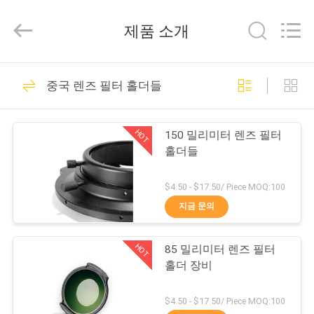
©
2020
-
제품 소개
2026
Bright
Shadow
Technology
집
Ltd..
24
All
중국 렌즈 필터 홀더들
Rights
Reserved.
카메라 렌즈 필터
제
HOT
150 밀리미터 렌즈 필터
품
홀더들
$4.50 - $17.50/ Piece MOQ:100
우
지금 문의
13
리
케케묵은 카메라 필
HOT
85 밀리미터 렌즈 필터
에
홀더 장비
터
대
$4.50 - $17.50/ Piece MOQ:100