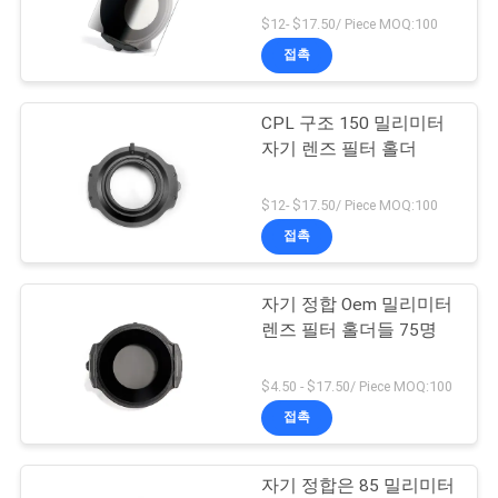
$12- $17.50/ Piece MOQ:100
연
접촉
13
락
CPL 구조 150 밀리미터
주
MCUV는 여과합니다
자기 렌즈 필터 홀더
세
$12- $17.50/ Piece MOQ:100
요
접촉
조
자기 정합 Oem 밀리미터
9
렌즈 필터 홀더들 75명
회
ND8은 여과합니다
를
$4.50 - $17.50/ Piece MOQ:100
접촉
요
청
자기 정합은 85 밀리미터