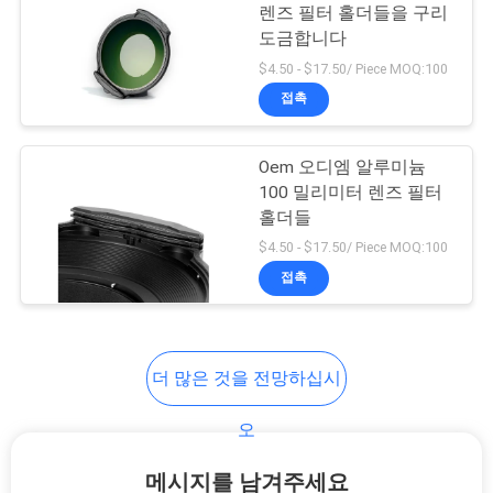
렌즈 필터 홀더들을 구리
하
도금합니다
6
다
$4.50 - $17.50/ Piece MOQ:100
ND1000은 여과합니
접촉
사
다
Oem 오디엠 알루미늄
이
100 밀리미터 렌즈 필터
홀더들
트
$4.50 - $17.50/ Piece MOQ:100
맵
접촉
11
PRIVACY
중립 밤 여과기
더 많은 것을 전망하십시
POLICY
오
메시지를 남겨주세요