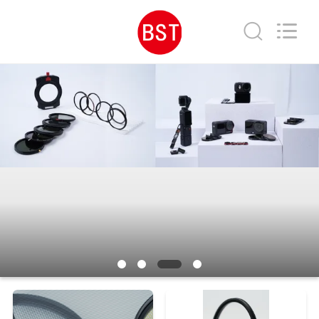
©
2020
-
2026
Bright
Shadow
Technology
집
Ltd..
All
Rights
Reserved.
제
품
우
리
에
대