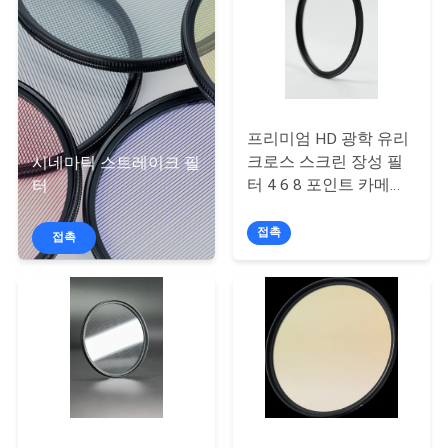
하
여
공
프리미엄 HD 광학 유리
장
크로스 스크린 장성 필
시네마틱 스트레이크 필
여
터 4 6 8 포인트 카메라
터
OEM ODM 제조업체
행
접촉
접촉
품
질
관
리