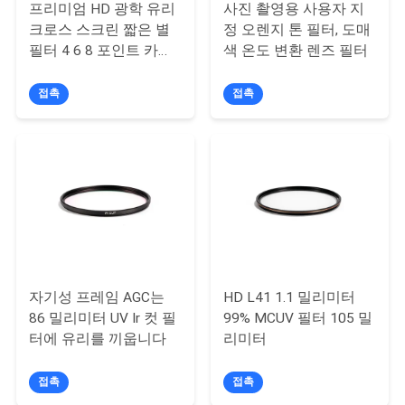
프리미엄 HD 광학 유리
사진 촬영용 사용자 지
크로스 스크린 짧은 별
정 오렌지 톤 필터, 도매
연
필터 4 6 8 포인트 카메
색 온도 변환 렌즈 필터
락
라 OEM ODM 제조업체
접촉
접촉
주
세
요
조
회
자기성 프레임 AGC는
HD L41 1.1 밀리미터
를
86 밀리미터 UV Ir 컷 필
99% MCUV 필터 105 밀
터에 유리를 끼웁니다
리미터
요
접촉
접촉
청