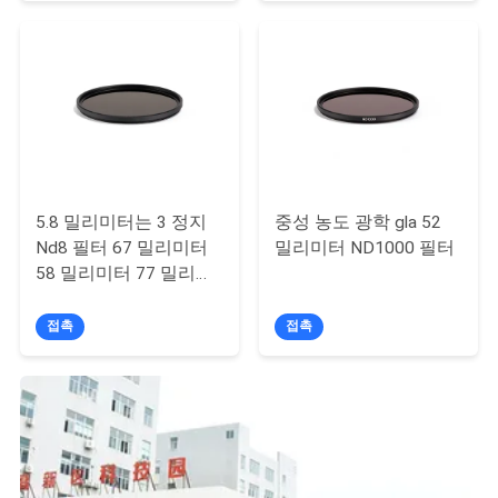
하
다
사
이
5.8 밀리미터는 3 정지
중성 농도 광학 gla 52
트
Nd8 필터 67 밀리미터
밀리미터 ND1000 필터
맵
58 밀리미터 77 밀리미
터 82 밀리미터를 맞춥
니다
접촉
접촉
PRIVACY
POLICY