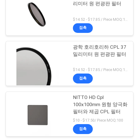
리미터 원 편광판 필터
하
6
다
$14.52 - $17.85 / Piece MOQ:100
ND1000은 여과합니
접촉
사
다
광학 호리호리하 CPL 37
이
밀리미터 원 편광판 필터
트
$14.52 - $17.85 / Piece MOQ:100
맵
접촉
11
PRIVACY
NITTO HD Cpl
중립 밤 여과기
100x100mm 원형 양극화
POLICY
필터와 제곱 CPL 필터
$10 - $17.50/ Piece MOQ:100
접촉