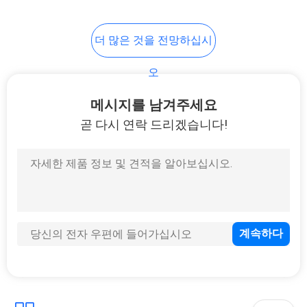
12
더 많은 것을 전망하십시
중성 농도 렌즈 필터
오
메시지를 남겨주세요
곧 다시 연락 드리겠습니다!
16
눈금을 매긴 뉴트럴
덴시티 필터