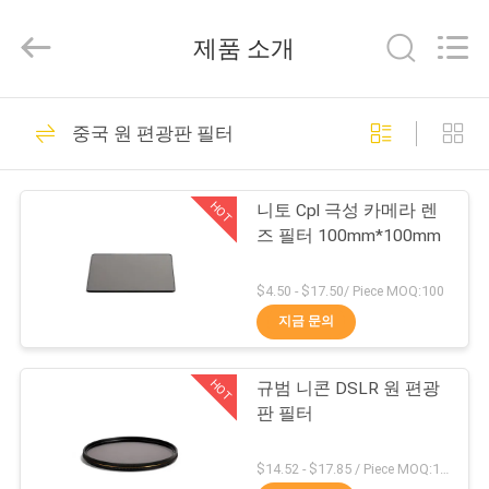
©
2020
-
제품 소개
2026
Bright
Shadow
Technology
집
Ltd..
24
All
중국 원 편광판 필터
Rights
Reserved.
카메라 렌즈 필터
제
HOT
니토 Cpl 극성 카메라 렌
품
즈 필터 100mm*100mm
$4.50 - $17.50/ Piece MOQ:100
우
지금 문의
13
리
케케묵은 카메라 필
HOT
규범 니콘 DSLR 원 편광
에
판 필터
터
대
$14.52 - $17.85 / Piece MOQ:100