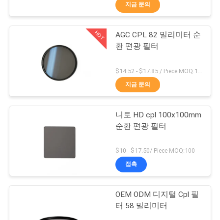
하
지금 문의
여
HOT
AGC CPL 82 밀리미터 순
13
환 편광 필터
공
UV 카메라 필터
장
$14.52 - $17.85 / Piece MOQ:100
지금 문의
여
행
니토 HD cpl 100x100mm
순환 편광 필터
품
7
$10 - $17.50/ Piece MOQ:100
질
접촉
UV Ir 컷 필터
관
OEM ODM 디지털 Cpl 필
리
터 58 밀리미터