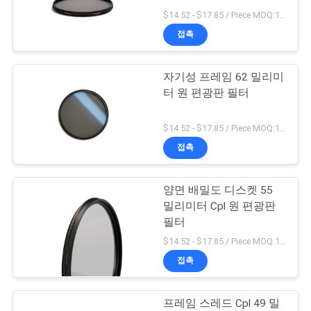
$14.52 - $17.85 / Piece MOQ:100
연
접촉
13
락
자기성 프레임 62 밀리미
주
MCUV는 여과합니다
터 원 편광판 필터
세
$14.52 - $17.85 / Piece MOQ:100
요
접촉
조
양면 배밀도 디스켓 55
9
밀리미터 Cpl 원 편광판
회
필터
ND8은 여과합니다
를
$14.52 - $17.85 / Piece MOQ:100
접촉
요
청
프레임 스레드 Cpl 49 밀