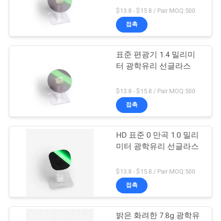
$13.8 - $15.8 / Pair MOQ:500
연
접촉
13
락
표준 편광기 1.4 밀리미
주
MCUV는 여과합니다
터 광학유리 선글라스
세
$13.8 - $15.8 / Pair MOQ:500
요
접촉
조
HD 표준 0 만곡 1.0 밀리
9
미터 광학유리 선글라스
회
ND8은 여과합니다
를
$13.8 - $15.8 / Pair MOQ:500
접촉
요
청
밝은 화려한 7.8g 광학유