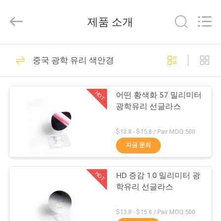
©
2020
-
제품 소개
2026
Bright
Shadow
Technology
집
Ltd..
24
All
중국 광학 유리 색안경
Rights
Reserved.
카메라 렌즈 필터
제
HOT
어떤 황색화 57 밀리미터
품
광학유리 선글라스
$13.8 - $15.8 / Pair MOQ:500
우
지금 문의
13
리
케케묵은 카메라 필
HOT
HD 증감 1.0 밀리미터 광
에
학유리 선글라스
터
대
$13.8 - $15.8 / Pair MOQ:500