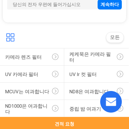
12
중성 농도 렌즈 필터
모든
케케묵은 카메라 필
카메라 렌즈 필터
터
16
UV 카메라 필터
UV Ir 컷 필터
눈금을 매긴 뉴트럴
MCUV는 여과합니다
ND8은 여과합니다
덴시티 필터
ND1000은 여과합니
중립 밤 여과기
다
견적 요청