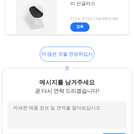
리 선글라스
하
6
다
$13.8 - $15.8 / Pair MOQ:500
ND1000은 여과합니
접촉
사
다
이
더 많은 것을 전망하십시
트
오
맵
11
메시지를 남겨주세요
곧 다시 연락 드리겠습니다!
PRIVACY
중립 밤 여과기
POLICY