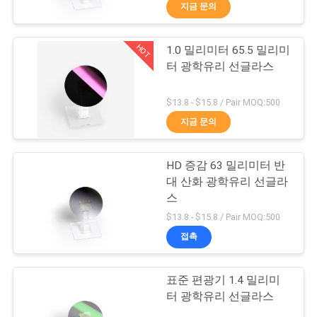
하
지금 문의
여
HOT
1.0 밀리미터 65.5 밀리미
13
터 광학유리 선글라스
공
UV 카메라 필터
장
$13.8 - $15.8 / Pair MOQ:500
지금 문의
여
행
HD 증감 63 밀리미터 반
대 산화 광학유리 선글라
스
품
7
$13.8 - $15.8 / Pair MOQ:500
질
접촉
UV Ir 컷 필터
관
표준 편광기 1.4 밀리미
리
터 광학유리 선글라스