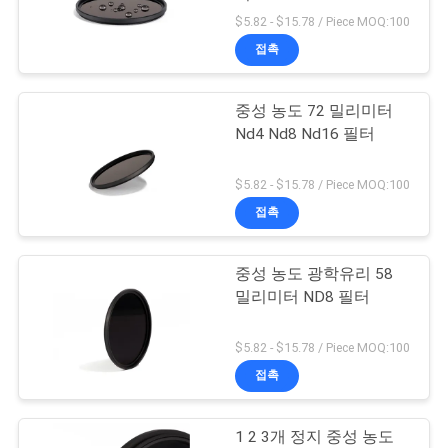
$5.82 - $15.78 / Piece MOQ:100
연
접촉
13
락
중성 농도 72 밀리미터
주
MCUV는 여과합니다
Nd4 Nd8 Nd16 필터
세
$5.82 - $15.78 / Piece MOQ:100
요
접촉
조
중성 농도 광학유리 58
9
밀리미터 ND8 필터
회
ND8은 여과합니다
를
$5.82 - $15.78 / Piece MOQ:100
접촉
요
청
1 2 3개 정지 중성 농도