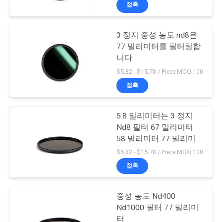
하
접촉
여
3 정지 중성 농도 nd8은
13
77 밀리미터를 필터링합
공
니다
UV 카메라 필터
장
$5.82 - $15.78 / Piece MOQ:100
접촉
여
행
5.8 밀리미터는 3 정지
Nd8 필터 67 밀리미터
58 밀리미터 77 밀리미터
품
7
82 밀리미터를 맞춥니다
$5.82 - $15.78 / Piece MOQ:100
질
접촉
UV Ir 컷 필터
관
중성 농도 Nd400
리
Nd1000 필터 77 밀리미
터