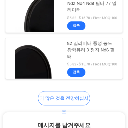
Nd2 Nd4 Nd8 필터 77 밀
하
리미터
6
다
$5.82 - $15.78 / Piece MOQ:100
ND1000은 여과합니
접촉
사
다
82 밀리미터 중성 농도
이
광학유리 3 정지 Nd8 필
터
트
$5.82 - $15.78 / Piece MOQ:100
맵
접촉
11
PRIVACY
중립 밤 여과기
더 많은 것을 전망하십시
POLICY
오
메시지를 남겨주세요