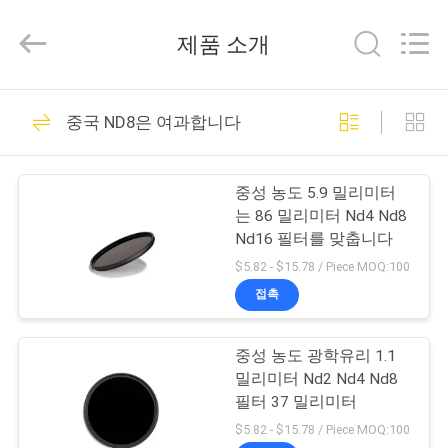
©
2020
-
제품 소개
2026
Bright
Shadow
Technology
집
Ltd..
24
All
중국 ND8은 여과합니다
Rights
Reserved.
카메라 렌즈 필터
제
중성 농도 5.9 밀리미터
품
는 86 밀리미터 Nd4 Nd8
Nd16 필터를 맞춥니다
$5.82 - $15.78 / Piece MOQ:100
우
접촉
13
리
케케묵은 카메라 필
중성 농도 광학유리 1.1
에
밀리미터 Nd2 Nd4 Nd8
터
대
필터 37 밀리미터
$5.82 - $15.78 / Piece MOQ:100