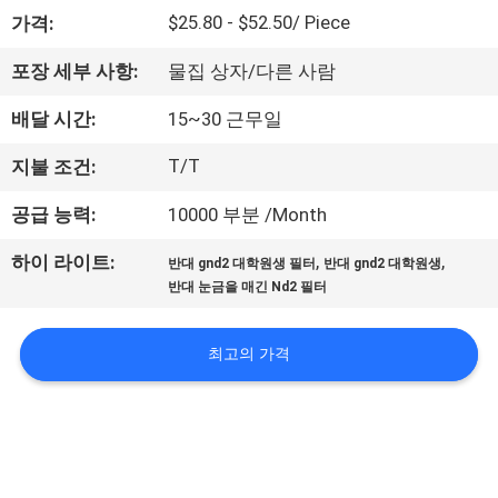
하
$25.80 - $52.50/ Piece
가격:
여
포장 세부 사항:
물집 상자/다른 사람
공
배달 시간:
15~30 근무일
장
T/T
지불 조건:
여
공급 능력:
10000 부분 /Month
행
,
,
하이 라이트:
반대 gnd2 대학원생 필터
반대 gnd2 대학원생
반대 눈금을 매긴 Nd2 필터
품
최고의 가격
질
관
리