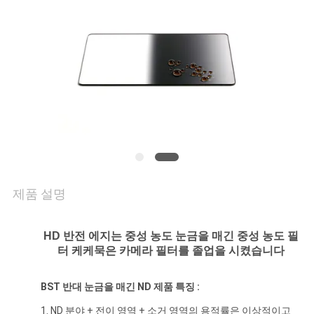
연
락
주
세
요
조
제품 설명
회
HD 반전 에지는 중성 농도 눈금을 매긴 중성 농도 필
를
터 케케묵은 카메라 필터를 졸업을 시켰습니다
요
BST 반대 눈금을 매긴 ND 제품 특징 :
청
1. ND 분야 + 전이 영역 + 소거 영역의 용적률은 이상적이고