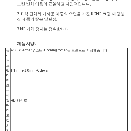
느린 변화 이음이 균일하고 자연적입니다,
하
2. 0 색 편차와 가까운 이중의 측면을 가진 RGND 코팅, 대량생
다
산 제품의 좋은 일관성,
3.ND 가치 정지는 정확합니다.
사
제품 사양 :
이
유
AGC /Germany 쇼트 /Corning /other는 브랜드로 지정했습니다
리
트
재
료
필
1.1 mm/2.0mm/Others
맵
터
렌
즈
두
PRIVACY
께
필
HD 해상도
POLICY
터
렌
즈
결
의
안