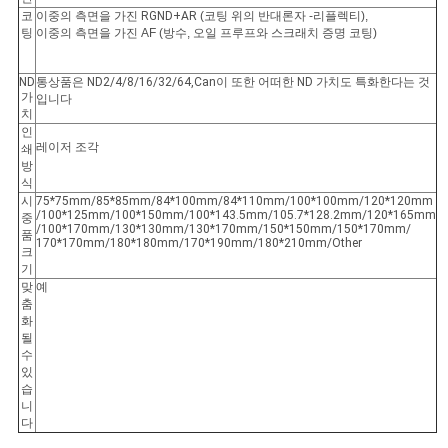
코
이중의 측면을 가진 RGND+AR
(코팅 위의 반대론자 -리플렉티),
팅
이중의 측면을 가진 AF (방수, 오일 프루프와 스크래치 증명 코팅)
ND
통상품은 ND2/4/8/16/32/64,Can이 또한 어떠한 ND 가치도 특화한다는 것
가
입니다
치
인
레이저 조각
쇄
방
식
시
75*75mm/85*85mm/84*100mm/84*110mm/100*100mm/120*120mm
/100*125mm/100*150mm/100*143.5mm/105.7*128.2mm/120*165mm
중
/100*170mm/130*130mm/130*170mm/150*150mm/150*170mm/
품
170*170mm/180*180mm/170*190mm/180*210mm/Other
크
기
맞
예
춤
화
될
수
있
습
니
다