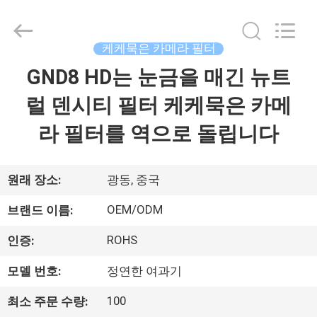
©
2020
-
2026
Bright
케케묵은 카메라 필터
Shadow
Technology
GND8 HD는 눈금을 매긴 뉴트
집
Ltd..
All
Rights
럴 덴시티 필터 케케묵은 카메
Reserved.
제
라 필터를 역으로 돌립니다
품
원래 장소:
광동, 중국
우
OEM/ODM
브랜드 이름:
리
ROHS
인증:
에
모델 번호:
정연한 여과기
대
100
최소 주문 수량: