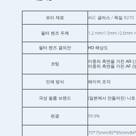
AGC 글라스 / 독일 B270
유리 재료
1.2 mm/1.5mm /2.0mm /
필터 렌즈 두께
필터 렌즈 결의안
HD 해상도
이중의 측면을 가진
AR 
코팅
이중의 측면을 가진 AF 
인쇄 방식
레이저 조각
극성 필름 브랜드
(일본에서 만들어진) 니토
편광
99.9%
75*75mm/85*85mm/84