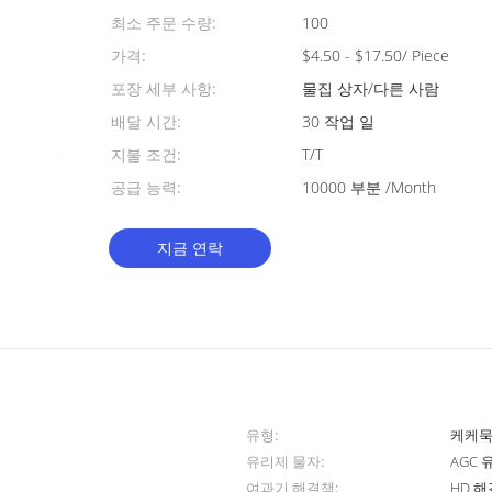
최소 주문 수량:
100
가격:
$4.50 - $17.50/ Piece
포장 세부 사항:
물집 상자/다른 사람
배달 시간:
30 작업 일
지불 조건:
T/T
공급 능력:
10000 부분 /Month
지금 연락
유형:
케케묵
유리제 물자:
AGC 유
여과기 해결책:
HD 