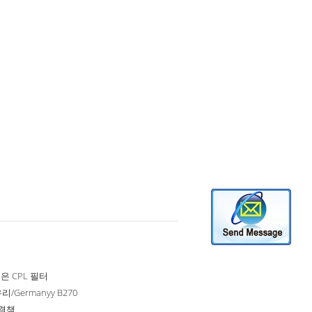
은 CPL 필터
리/Germanyy B270
해결책