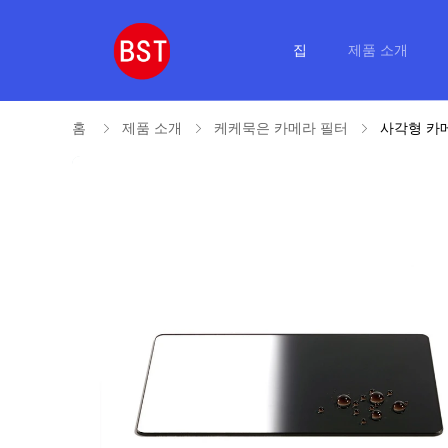
집
제품 소개
홈
제품 소개
케케묵은 카메라 필터
사각형 카메