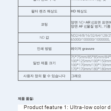
필터 렌즈 해상도
HD 해상도
양면 ND+
AR ((표면 표면
코팅
양면 AF ((물질 방지, 기
ND2/4/8/16/32/64/128/2
ND 값
65000/100000/1000
인쇄 방법
레이저 gravure
75*75mm/85*85mm/84
100*125mm/100*150mm
일반 제품 크기
100*170mm/130*130m
170*170mm/180*180m
사용자 정의 할 수 있습니다
그래요
제품 품질: