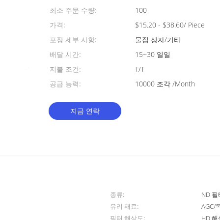
최소 주문 수량:
100
가격:
$15.20 - $38.60/ Piece
포장 세부 사항:
물집 상자/기타
배달 시간:
15~30 일일
지불 조건:
T/T
공급 능력:
10000 조각 /Month
지금 연락
종류:
ND 필
유리 재료:
AGC/
필터 해상도:
HD 