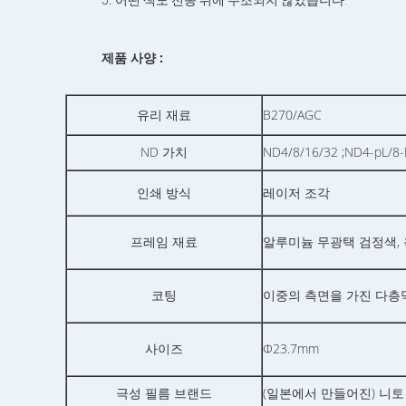
5
어떤 색도 전송 뒤에 주조되지 않았습니다.
제품 사양 :
B270/AGC
유리 재료
ND 가치
ND4/8/16/32 ;ND4-pL/8-
인쇄 방식
레이저 조각
프레임 재료
알루미늄 무광택 검정색, 
코팅
이중의 측면을 가진 다층
Φ23.7mm
사이즈
극성 필름 브랜드
(일본에서 만들어진) 니토