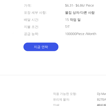
가격:
$6.31- $6.86/ Piece
포장 세부 사항:
물집 상자/다른 사람
배달 시간:
15 작업 일
지불 조건:
T/T
공급 능력:
100000Piece /Month
지금 연락
적용 가능한 모형:
Dji M
유리제 물자:
B270/
인쇄:
레이저