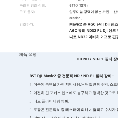
극화된 영화 상표:
NITTO (일제)
구조 물자:
알루미늄 광택이 없는 까만、 산화
arealso.)
Mavic2 줌 AGC 유리 Dji 렌
강조하다:
AGC 유리 ND32 PL Dji 렌즈
니토 ND32 마비치 2 프로 
제품 설명
HD ND / ND-PL 필터 장
BST
DJI Mavic2 줌 전문적 ND / ND-PL 필터 장비 :
1.
이중의 측면을 가진 저반사 ND+ 단일면 방수막, 스크래
2.
여전히 긴 포커스 렌즈에도 불구하고 명백한 것으로, H
3.
,
니토 폴라이제링 영화
4.
조광은 전문적 비중 테스터에 의해 시험되고 수치가 
.