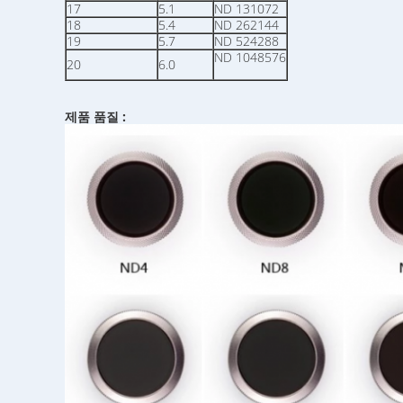
17
5.1
ND 131072
18
5.4
ND 262144
19
5.7
ND 524288
ND 1048576
20
6.0
제품 품질 :