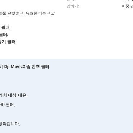
입히기:
이중 
물 은빛 회색 (유효한 다른 색깔
즈 필터
,
 필터
,
편광기 필터
비 Dji Mavic2 줌 렌즈 필터
치 내성, 내유,
D 필터,
정확합니다,