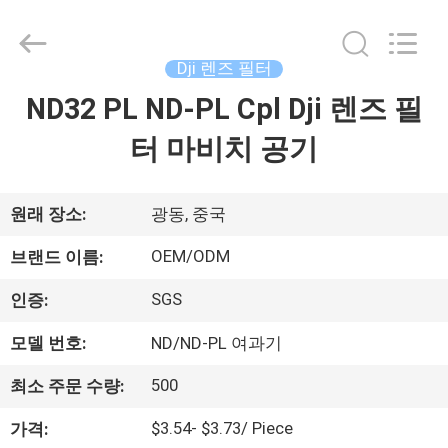
©
2020
-
2026
Bright
Dji 렌즈 필터
Shadow
Technology
ND32 PL ND-PL Cpl Dji 렌즈 필
집
Ltd..
All
Rights
터 마비치 공기
Reserved.
제
품
원래 장소:
광동, 중국
OEM/ODM
브랜드 이름:
우
SGS
인증:
리
모델 번호:
ND/ND-PL 여과기
에
500
최소 주문 수량:
대
$3.54- $3.73/ Piece
가격: