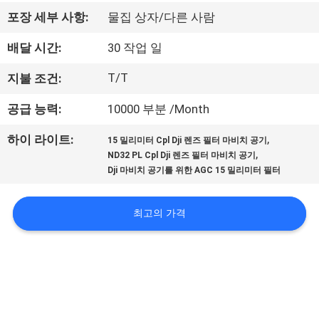
하
포장 세부 사항:
물집 상자/다른 사람
여
배달 시간:
30 작업 일
공
T/T
지불 조건:
장
공급 능력:
10000 부분 /Month
여
,
하이 라이트:
15 밀리미터 Cpl Dji 렌즈 필터 마비치 공기
,
ND32 PL Cpl Dji 렌즈 필터 마비치 공기
행
Dji 마비치 공기를 위한 AGC 15 밀리미터 필터
품
최고의 가격
질
관
리