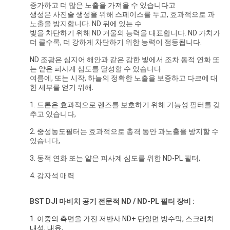
증가하고 더 많은 노출을 가져올 수 있습니다고
하
생성은 사진술 생성을 위해 스페이스를 두고, 효과적으로 과
노출을 방지합니다. ND 뒤에 있는 수
다
빛을 차단하기 위해 ND 거울의 능력을 대표합니다. ND 가치가
더 클수록, 더 강하게 차단하기 위한 능력이 점등됩니다.
ND 조광은 심지어 해안과 같은 강한 빛에서 조차 동적 연화 또
사
는 얕은 피사계 심도를 달성할 수 있습니다
여름에, 또는 시작, 하늘의 정확한 노출을 보증하고 다크에 대
이
한 세부를 얻기 위해.
1. 드론은 효과적으로 렌즈를 보호하기 위해 기능성 필터를 갖
트
추고 있습니다,
맵
2. 중성농도필터는 효과적으로 총격 동안 과노출을 방지할 수
있습니다,
3. 동적 연화 또는 얕은 피사계 심도를 위한 ND-PL 필터,
PRIVACY
4. 강자석 매력
POLICY
BST
DJI 마비치 공기 전문적 ND / ND-PL 필터 장비 :
1.
이중의 측면을 가진 저반사 ND+ 단일면 방수막, 스크래치 
내성, 내유,