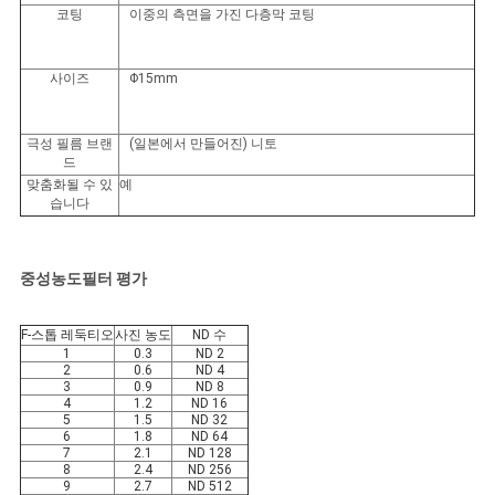
코팅
이중의 측면을 가진 다층막 코팅
사이즈
Φ15mm
극성 필름 브랜
(일본에서 만들어진) 니토
드
맞춤화될 수 있
예
습니다
중성농도필터 평가
F-스톱 레둑티오
사진 농도
ND 수
1
0.3
ND 2
2
0.6
ND 4
3
0.9
ND 8
4
1.2
ND 16
5
1.5
ND 32
6
1.8
ND 64
7
2.1
ND 128
8
2.4
ND 256
9
2.7
ND 512