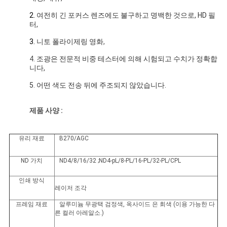
2.
여전히 긴 포커스 렌즈에도 불구하고 명백한 것으로, HD 필
터,
3.
니토 폴라이제링 영화
,
4.
조광은 전문적 비중 테스터에 의해 시험되고 수치가 정확합
니다,
5
.
어떤 색도 전송 뒤에 주조되지 않았습니다.
제품 사양 :
유리 재료
B270/AGC
ND 가치
ND4/8/16/32 ;ND4-pL/8-PL/16-PL/32-PL/CPL
인쇄 방식
레이저 조각
프레임 재료
알루미늄 무광택 검정색, 옥사이드 은 회색 (이용 가능한 다
른 컬러 아레알소.)