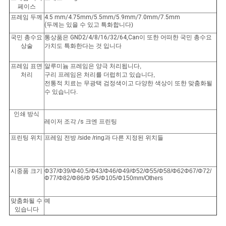
페이스
프레임 두께
4.5 mm/4.75mm/5.5mm/5.9mm/7.0mm/7.5mm
(두께는 있을 수 있고 특화합
니다)
국민 총수요
통상품은 GND2/4/8/16/32/64,Can이 또한 어떠한 국민 총수요
상술
가치도 특화한다는 것 입니다
프레임 표면
알루미늄 프레임은 양극 처리됩니다,
처리
구리 프레임은 처리를 더럽히고 있습니다,
전통적 치료는 무광택 검정색이고 다양한 색상이 또한 맞춤화될
수 있습니다.
인쇄 방식
레이저 조각
/s
크엔 프린팅
프린팅 위치
프레임 전방 /side /ring과 다른 지정된 위치들
시중품 크기
Φ37/Φ39/Φ40.5/Φ43/Φ46/Φ49/Φ52/Φ55/Φ58/Φ62Φ67/Φ72/
Φ77/Φ82/Φ86/Φ 95/Φ105/Φ150mm/Others
맞춤화될 수
예
있습니다