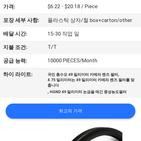
하
$6.22 - $20.18 / Piece
가격:
여
포장 세부 사항:
플라스틱 상자/철 box+carton/other
공
배달 시간:
15-30 작업 일
장
T/T
지불 조건:
여
10000 PIECES/Month
공급 능력:
행
,
하이 라이트:
국민 총수요 49 밀리미터 카메라 렌즈 필터
4.75 밀리미터는 49 밀리미터 카메라 렌즈 필터를 맞
춥니다
,
품
HGND 49 밀리미터 눈금을 매긴 중성농도필터
질
최고의 가격
관
리