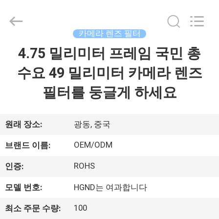
©
2020
-
2026
Bright
카메라 렌즈 필터
Shadow
Technology
4.75 밀리미터 프레임 국민 총
집
Ltd..
All
Rights
수요 49 밀리미터 카메라 렌즈
Reserved.
제
필터를 둥글게 하세요
품
원래 장소:
광동, 중국
우
OEM/ODM
브랜드 이름:
리
ROHS
인증:
에
모델 번호:
HGND는 여과합니다
대
100
최소 주문 수량: