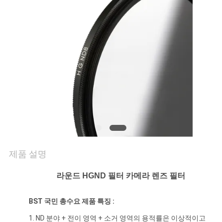
연
락
주
세
요
조
회
제품 설명
를
라운드 HGND 필터 카메라 렌즈 필터
요
BST 국민 총수요 제품 특징 :
청
1. ND 분야 + 전이 영역 + 소거 영역의 용적률은 이상적이고