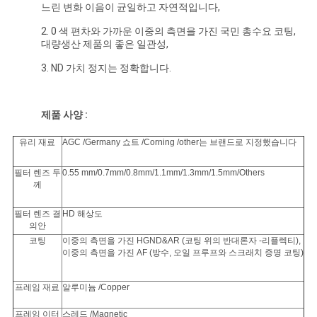
느린 변화 이음이 균일하고 자연적입니다,
하
2. 0 색 편차와 가까운 이중의 측면을 가진 국민 총수요 코팅,
다
대량생산 제품의 좋은 일관성,
3. ND 가치 정지는 정확합니다.
사
제품 사양 :
이
유리 재료
AGC /Germany 쇼트 /Corning /other는 브랜드로 지정했습니다
트
맵
필터 렌즈 두
0.55 mm/0.7mm/0.8mm/1.1mm/1.3mm/1.5mm/Others
께
필터 렌즈 결
HD 해상도
PRIVACY
의안
코팅
이중의 측면을 가진 HGND&AR (코팅 위의 반대론자 -리플렉티),
POLICY
이중의 측면을 가진 AF (방수, 오일 프루프와 스크래치 증명 코팅)
프레임 재료
알루미늄 /Copper
프레임 이터
스레드 /Magnetic