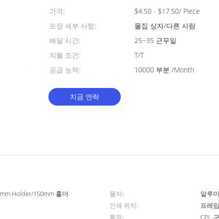
가격:
$4.50 - $17.50/ Piece
포장 세부 사항:
물집 상자/다른 사람
배달 시간:
25~35 근무일
지불 조건:
T/T
공급 능력:
10000 부분 /Month
지금 연락
00mm Holder/150mm 홀더
물자:
알루미
인쇄 위치:
프레임
특징:
CPL 