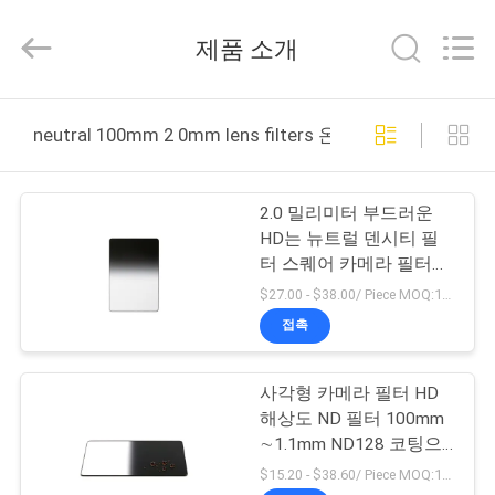
©
2020
-
제품 소개
2026
Bright
Shadow
Technology
집
Ltd..
All
neutral 100mm 2 0mm lens filters 온라인 제조
Rights
Reserved.
제
2.0 밀리미터 부드러운
품
HD는 뉴트럴 덴시티 필
터 스퀘어 카메라 필터를
졸업을 시켰습니다
$27.00 - $38.00/ Piece MOQ:100
우
접촉
리
사각형 카메라 필터 HD
에
해상도 ND 필터 100mm
대
∼1.1mm ND128 코팅으
로 7단계
$15.20 - $38.60/ Piece MOQ:100