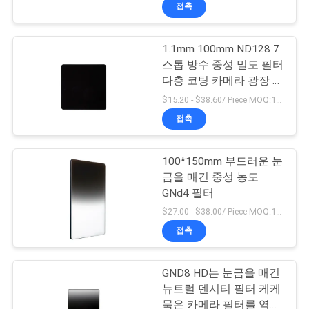
하
접촉
여
1.1mm 100mm ND128 7
스톱 방수 중성 밀도 필터
공
다층 코팅 카메라 광장 카
메라 필터
장
$15.20 - $38.60/ Piece MOQ:100
접촉
여
행
100*150mm 부드러운 눈
금을 매긴 중성 농도
GNd4 필터
품
$27.00 - $38.00/ Piece MOQ:100
질
접촉
관
GND8 HD는 눈금을 매긴
리
뉴트럴 덴시티 필터 케케
묵은 카메라 필터를 역으