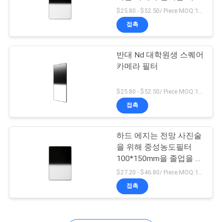
로 돌립니다
$25.80 - $52.50/ Piece MOQ:100
연
접촉
락
반대 Nd 대학원생 스퀘어
주
카메라 필터
세
$25.80 - $52.50/ Piece MOQ:100
요
접촉
조
하드 에지는 전망 사진술
을 위해 중성농도필터
회
100*150mm을 졸업을 시
켰습니다
를
$27.20 - $46.80/ Piece MOQ:100
접촉
요
청