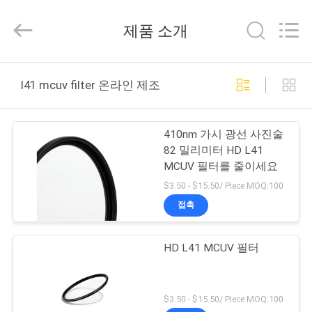
©
2020
-
제품 소개
2026
Bright
Shadow
Technology
집
Ltd..
All
l41 mcuv filter 온라인 제조
Rights
Reserved.
제
410nm 가시 광선 사진술
품
82 밀리미터 HD L41
MCUV 필터를 줄이세요
$3.50 - $15.50/ Piece MOQ:100
우
접촉
리
HD L41 MCUV 필터
에
대
$3.50 - $15.50/ Piece MOQ:100