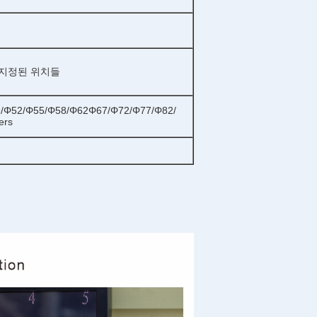
다른 지정된 위치들
9/Φ52/Φ55/Φ58/Φ62Φ67/Φ72/Φ77/Φ82/
ers