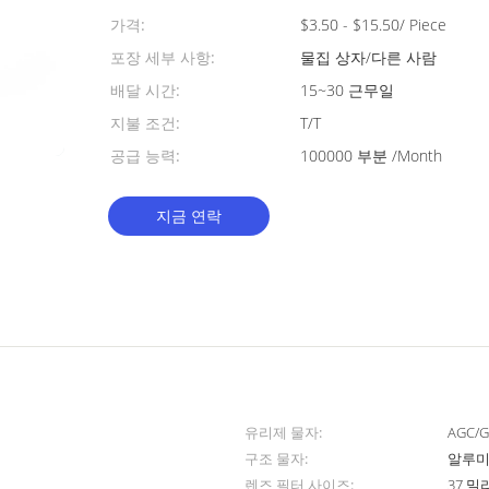
가격:
$3.50 - $15.50/ Piece
포장 세부 사항:
물집 상자/다른 사람
배달 시간:
15~30 근무일
지불 조건:
T/T
공급 능력:
100000 부분 /Month
지금 연락
유리제 물자:
AGC/
구조 물자:
알루미
렌즈 필터 사이즈:
37 밀