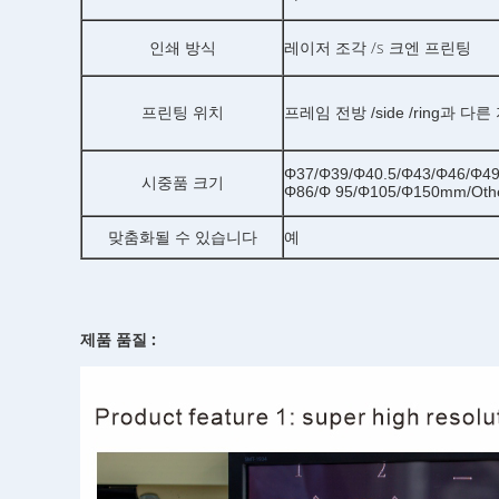
/s
인쇄 방식
레이저 조각
크엔 프린팅
프린팅 위치
프레임 전방 /side /ring과 
Φ37/Φ39/Φ40.5/Φ43/Φ46/Φ4
시중품 크기
Φ86/Φ 95/Φ105/Φ150mm/Oth
맞춤화될 수 있습니다
예
제품 품질 :