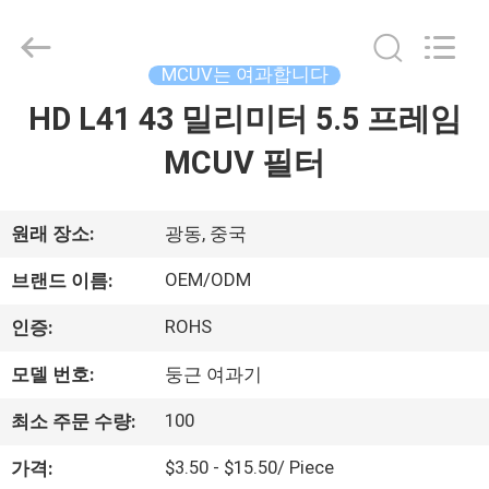
©
2020
-
2026
Bright
MCUV는 여과합니다
Shadow
Technology
HD L41 43 밀리미터 5.5 프레임
집
Ltd..
All
Rights
MCUV 필터
Reserved.
제
품
원래 장소:
광동, 중국
OEM/ODM
브랜드 이름:
우
ROHS
인증:
리
모델 번호:
둥근 여과기
에
100
최소 주문 수량:
대
$3.50 - $15.50/ Piece
가격: