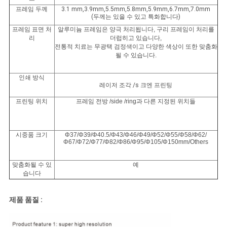
프레임 두께
3.1 mm,3.9mm,5.5mm,5.8mm,5.9mm,6.7mm,7.0mm
(두께는 있을 수 있고 특화합니다)
프레임 표면 처
알루미늄 프레임은 양극 처리됩니다, 구리 프레임이 처리를
리
더럽히고 있습니다,
전통적 치료는 무광택 검정색이고 다양한 색상이 또한 맞춤화
될 수 있습니다.
인쇄 방식
레이저 조각
/s
크엔 프린팅
프린팅 위치
프레임 전방 /side /ring과 다른 지정된 위치들
시중품 크기
Φ37/Φ39/Φ40.5/Φ43/Φ46/Φ49/Φ52/Φ55/Φ58/Φ62/
Φ67/Φ72/Φ77/Φ82/Φ86/Φ95/Φ105/Φ150mm/Others
맞춤화될 수 있
예
습니다
제품 품질 :