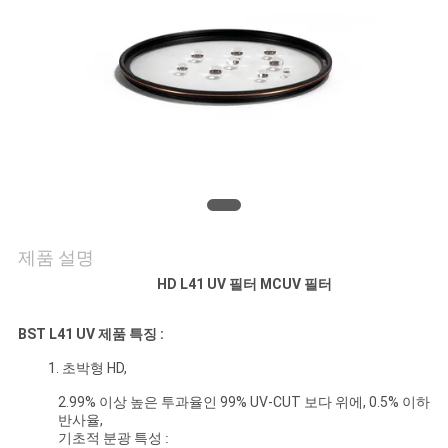
연
락
주
세
요
제품 설명
조
HD L41 UV 필터 MCUV 필터
회
BST L41 UV 제품 특징 :
를
1. 초박형 HD,
요
2.99% 이상 높은 투과율인 99% UV-CUT 보다 위에, 0.5% 이하
반사율,
청
기초적
분광 특성
: