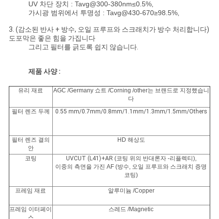
UV 차단 장치 : Tavg@300-380nm≤0.5%,
하
가시광 범위에서 투명성 : Tavg@430-670≥98.5%,
다
3. (감소된 반사 + 방수, 오일 프루프와 스크래치가 방수 처리합니다)
도포막은 좋은 힘을 가집니다
그리고 필터를 긁도록 쉽지 않습니다.
사
제품 사양 :
이
유리 재료
AGC /Germany 쇼트 /Corning /other는 브랜드로 지정했습니
다
트
필터 렌즈 두께
0.55 mm/0.7mm/0.8mm/1.1mm/1.3mm/1.5mm/Others
맵
필터 렌즈 결의
HD 해상도
안
PRIVACY
코팅
UVCUT (L41)+AR
(코팅 위의 반대론자 -리플렉티),
이중의 측면을 가진 AF (방수, 오일 프루프와 스크래치 증명
POLICY
코팅)
프레임 재료
알루미늄 /Copper
프레임 이터페이
스레드 /Magnetic
스