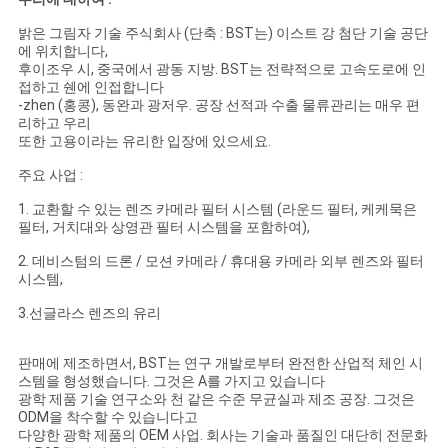
밝은 그림자 기술 주식회사 (단축 : BST는) 이스트 강 첨단 기술 공단
에 위치합니다,
후이조우 시, 중국에서 광동 지방. BST는 전략적으로 고속도로에 인
접하고 쉔에 인접합니다
-zhen (홍콩), 동완과 광저우. 공장 선적과 수출 물류관리는 매우 편
리하고 우리
또한 고용이라는 유리한 입장에 있으세요.
주요 사업 :
1. 교환할 수 있는 렌즈 카메라 필터 시스템 (라운드 필터, 케케묵은
필터, 거치대와 상영관 필터 시스템을 포함하여),
2. 데비스텀의 드론 / 모션 카메라 / 휴대용 카메라 외부 렌즈와 필터
시스템,
3.선글라스 렌즈의 유리
판매에 제조하면서, BST는 연구 개발로부터 완전한 산업적 체인 시
스템을 형성했습니다. 그것은 A를 가지고 있습니다
광학 제품 기술 연구소와 천 같은 수준 무균실과 제조 공장. 그것은
ODM을 착수할 수 있습니다고
다양한 광학 제품의 OEM 사업. 회사는 기술과 품질인 대단히 전문화