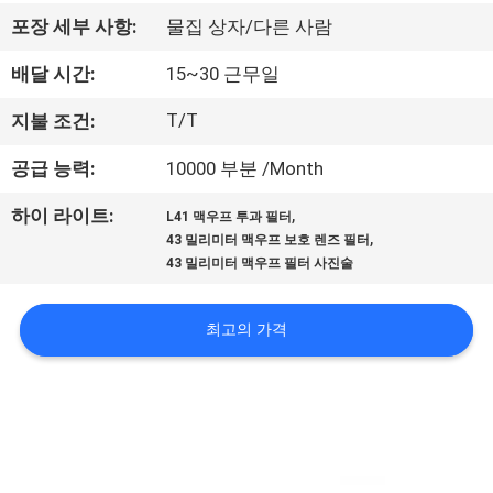
하
포장 세부 사항:
물집 상자/다른 사람
여
배달 시간:
15~30 근무일
공
T/T
지불 조건:
장
공급 능력:
10000 부분 /Month
여
,
하이 라이트:
L41 맥우프 투과 필터
,
43 밀리미터 맥우프 보호 렌즈 필터
행
43 밀리미터 맥우프 필터 사진술
품
최고의 가격
질
관
리