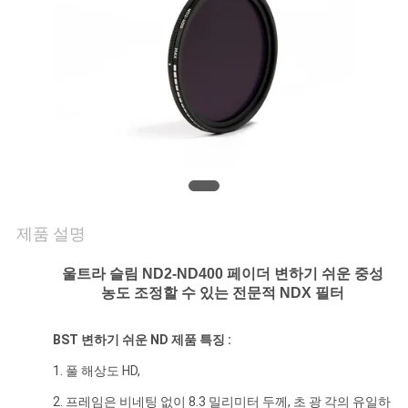
연
락
주
세
요
제품 설명
조
울트라 슬림 ND2-ND400 페이더 변하기 쉬운 중성
회
농도 조정할 수 있는 전문적
NDX 필터
를
BST
변하기 쉬운 ND
제품 특징 :
요
1. 풀 해상도 HD,
청
2. 프레임은 비네팅 없이 8.3 밀리미터 두께, 초 광 각의 유일하