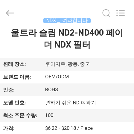
©
2020
-
2026
Bright
NDX는 여과합니다
Shadow
Technology
울트라 슬림 ND2-ND400 페이
집
Ltd..
All
Rights
더 NDX 필터
Reserved.
제
품
원래 장소:
후이저우, 광동, 중국
OEM/ODM
브랜드 이름:
우
ROHS
인증:
리
모델 번호:
변하기 쉬운 ND 여과기
에
100
최소 주문 수량:
대
$6.22 - $20.18 / Piece
가격: