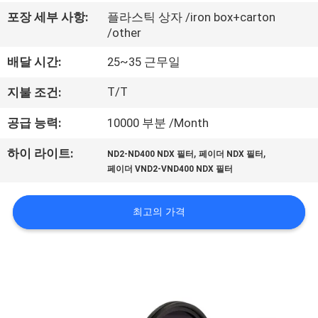
하
포장 세부 사항:
플라스틱 상자 /iron box+carton
여
/other
배달 시간:
25~35 근무일
공
T/T
지불 조건:
장
공급 능력:
10000 부분 /Month
여
,
,
하이 라이트:
ND2-ND400 NDX 필터
페이더 NDX 필터
행
페이더 VND2-VND400 NDX 필터
품
최고의 가격
질
관
리