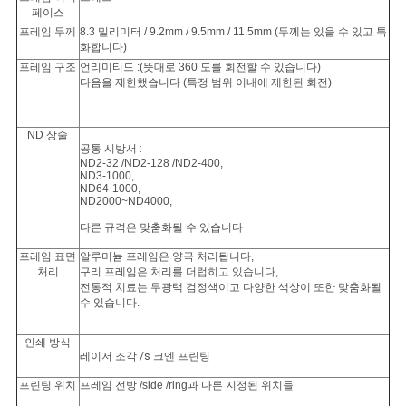
페이스
프레임 두께
8.3 밀리미터 / 9.2mm / 9.5mm / 11.5mm (두께는 있을 수 있고 특
화합니다)
프레임 구조
언리미티드 :(뜻대로 360 도를 회전할 수 있습니다)
다음을 제한했습니다 (특정 범위 이내에 제한된 회전)
ND
상술
공통 시방서 :
ND2-32 /ND2-128 /ND2-400,
ND3-1000,
ND64-1000,
ND2000~ND4000,
다른
규격은
맞춤화될 수 있습니다
프레임 표면
알루미늄 프레임은 양극 처리됩니다,
처리
구리 프레임은 처리를 더럽히고 있습니다,
전통적 치료는 무광택 검정색이고 다양한 색상이 또한 맞춤화될
수 있습니다.
인쇄 방식
레이저 조각
/s
크엔 프린팅
프린팅 위치
프레임 전방 /side /ring과 다른 지정된 위치들