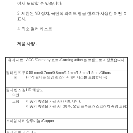
여서 도달할 수 있습니다,
하
3. 제한된 ND 정지, 극단적 와이드 앵글 렌즈가 사용한 어떤 Ｘ
다
표시,
4. 최소 컬러 캐스트
사
제품 사양 :
이
유리 재료
AGC /Germany 쇼트 /Corning /other는 브랜드로 지정했습니다
트
맵
필터 렌즈 두
0.55 mm/0.7mm/0.8mm/1.1mm/1.3mm/1.5mm/Others
(각각 필터는 안경 렌즈의 4 페이시스를 포함합니다)
께
필터 렌즈 결
HD 해상도
PRIVACY
의안
코팅
이중의 측면을 가진 AR (저반사막),
POLICY
이중의 측면을 가진 AF (방수, 오일 프루프와 스크래치 증명 코팅)
프레임 재료
알루미늄 /Copper
프레임 이터
스레드