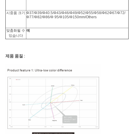
시중품 크기
Φ37/Φ39/Φ40.5/Φ43/Φ46/Φ49/Φ52/Φ55/Φ58/Φ62Φ67/Φ72/
Φ77/Φ82/Φ86/Φ 95/Φ105/Φ150mm/Others
맞춤화될 수
예
있습니다
제품 품질 :