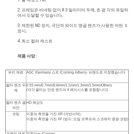
하
2. 프레임은 비네팅 없이 8.3 밀리미터 두께, 초 광 각의 유일하
여서 도달할 수 있습니다,
다
3. 제한된 ND 정지, 극단적 와이드 앵글 렌즈가 사용한 어떤 Ｘ
표시,
사
4. 최소 컬러 캐스트
이
제품 사양 :
트
유리 재료
AGC /Germany 쇼트 /Corning /other는 브랜드로 지정했습니다
맵
필터 렌즈 두
0.55 mm/0.7mm/0.8mm/1.1mm/1.3mm/1.5mm/Others
(각각 필터는 안경 렌즈의 4 페이시스를 포함합니다)
께
PRIVACY
필터 렌즈 결
HD 해상도
POLICY
의안
코팅
이중의 측면을 가진 AR (저반사막),
이중의 측면을 가진 AF (방수, 오일 프루프와 스크래치 증명 코팅)
프레임 재료
알루미늄 /Copper