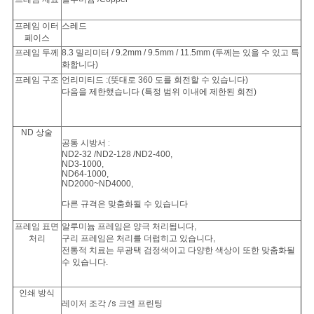
프레임 이터
스레드
페이스
프레임 두께
8.3 밀리미터 / 9.2mm / 9.5mm / 11.5mm (두께는 있을 수 있고 특
화합니다)
프레임 구조
언리미티드 :(뜻대로 360 도를 회전할 수 있습니다)
다음을 제한했습니다 (특정 범위 이내에 제한된 회전)
ND
상술
공통 시방서 :
ND2-32 /ND2-128 /ND2-400,
ND3-1000,
ND64-1000,
ND2000~ND4000,
다른
규격은
맞춤화될 수 있습니다
프레임 표면
알루미늄 프레임은 양극 처리됩니다,
처리
구리 프레임은 처리를 더럽히고 있습니다,
전통적 치료는 무광택 검정색이고 다양한 색상이 또한 맞춤화될
수 있습니다.
인쇄 방식
레이저 조각
/s
크엔 프린팅