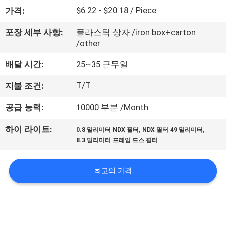
하
$6.22 - $20.18 / Piece
가격:
여
포장 세부 사항:
플라스틱 상자 /iron box+carton
/other
공
배달 시간:
25~35 근무일
장
T/T
지불 조건:
여
공급 능력:
10000 부분 /Month
행
,
,
하이 라이트:
0.8 밀리미터 NDX 필터
NDX 필터 49 밀리미터
8.3 밀리미터 프레임 드스 필터
품
질
최고의 가격
관
리