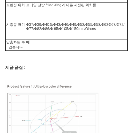
프린팅 위치
프레임 전방 /side /ring과 다른 지정된 위치들
시중품 크기
Φ37/Φ39/Φ40.5/Φ43/Φ46/Φ49/Φ52/Φ55/Φ58/Φ62Φ67/Φ72/
Φ77/Φ82/Φ86/Φ 95/Φ105/Φ150mm/Others
맞춤화될 수
예
있습니다
제품 품질 :