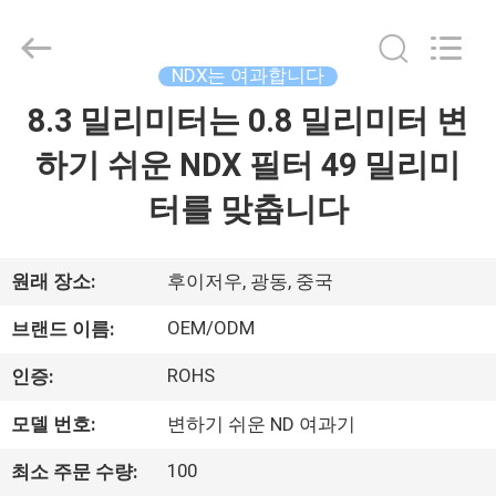
©
2020
-
2026
Bright
NDX는 여과합니다
Shadow
Technology
8.3 밀리미터는 0.8 밀리미터 변
집
Ltd..
All
Rights
하기 쉬운 NDX 필터 49 밀리미
Reserved.
제
터를 맞춥니다
품
원래 장소:
후이저우, 광동, 중국
우
OEM/ODM
브랜드 이름:
리
ROHS
인증:
에
모델 번호:
변하기 쉬운 ND 여과기
대
100
최소 주문 수량: