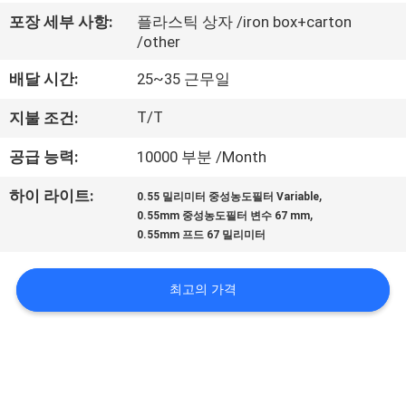
하
포장 세부 사항:
플라스틱 상자 /iron box+carton
여
/other
배달 시간:
25~35 근무일
공
T/T
지불 조건:
장
공급 능력:
10000 부분 /Month
여
,
하이 라이트:
0.55 밀리미터 중성농도필터 Variable
행
,
0.55mm 중성농도필터 변수 67 mm
0.55mm 프드 67 밀리미터
품
최고의 가격
질
관
리