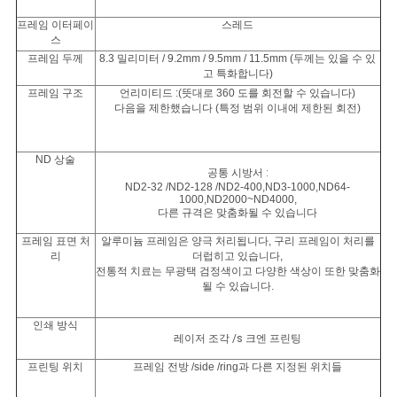
프레임 이터페이
스레드
스
프레임 두께
8.3 밀리미터 / 9.2mm / 9.5mm / 11.5mm (두께는 있을 수 있
고 특화합니다)
프레임 구조
언리미티드 :(뜻대로 360 도를 회전할 수 있습니다)
다음을 제한했습니다 (특정 범위 이내에 제한된 회전)
ND
상술
공통 시방서 :
ND2-32 /ND2-128 /ND2-400,ND3-1000,ND64-
1000,ND2000~ND4000,
다른
규격은
맞춤화될 수 있습니다
프레임 표면 처
알루미늄 프레임은 양극 처리됩니다, 구리 프레임이 처리를
리
더럽히고 있습니다,
전통적 치료는 무광택 검정색이고 다양한 색상이 또한 맞춤화
될 수 있습니다.
인쇄 방식
레이저 조각
/s
크엔 프린팅
프린팅 위치
프레임 전방 /side /ring과 다른 지정된 위치들