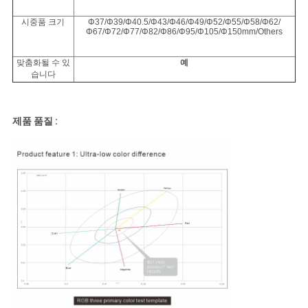
시중품 크기
Φ37/Φ39/Φ40.5/Φ43/Φ46/Φ49/Φ52/Φ55/Φ58/Φ62/
Φ67/Φ72/Φ77/Φ82/Φ86/Φ95/Φ105/Φ150mm/Others
맞춤화될 수 있
예
습니다
제품 품질 :