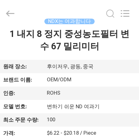
©
2020
-
2026
Bright
NDX는 여과합니다
Shadow
Technology
1 내지 8 정지 중성농도필터 변
집
Ltd..
All
Rights
수 67 밀리미터
Reserved.
제
품
원래 장소:
후이저우, 광동, 중국
OEM/ODM
브랜드 이름:
우
ROHS
인증:
리
모델 번호:
변하기 쉬운 ND 여과기
에
100
최소 주문 수량:
대
$6.22 - $20.18 / Piece
가격: