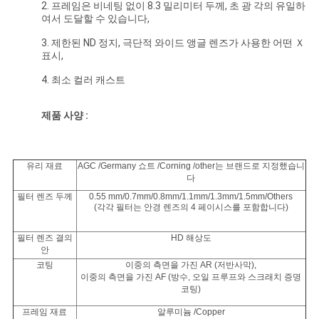
2. 프레임은 비네팅 없이 8.3 밀리미터 두께, 초 광 각의 유일하
하
여서 도달할 수 있습니다,
다
3. 제한된 ND 정지, 극단적 와이드 앵글 렌즈가 사용한 어떤 Ｘ
표시,
4. 최소 컬러 캐스트
사
제품 사양 :
이
트
유리 재료
AGC /Germany 쇼트 /Corning /other는 브랜드로 지정했습니
맵
다
필터 렌즈 두께
0.55 mm/0.7mm/0.8mm/1.1mm/1.3mm/1.5mm/Others
(각각 필터는 안경 렌즈의 4 페이시스를 포함합니다)
PRIVACY
필터 렌즈 결의
HD 해상도
POLICY
안
코팅
이중의 측면을 가진 AR (저반사막),
이중의 측면을 가진 AF (방수, 오일 프루프와 스크래치 증명
코팅)
프레임 재료
알루미늄 /Copper