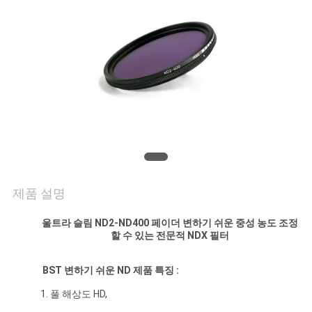
연
락
주
세
요
조
제품 설명
회
울트라 슬림 ND2-ND400 페이더 변하기 쉬운 중성 농도 조정
할 수 있는 전문적
NDX 필터
를
요
BST 변하기 쉬운 ND 제품 특징 :
1. 풀 해상도 HD,
청