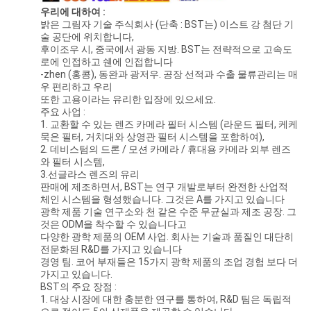
우리에 대하여 :
밝은 그림자 기술 주식회사 (단축 : BST는) 이스트 강 첨단 기
술 공단에 위치합니다,
후이조우 시, 중국에서 광동 지방. BST는 전략적으로 고속도
로에 인접하고 쉔에 인접합니다
-zhen (홍콩), 동완과 광저우. 공장 선적과 수출 물류관리는 매
우 편리하고 우리
또한 고용이라는 유리한 입장에 있으세요.
주요 사업 :
1. 교환할 수 있는 렌즈 카메라 필터 시스템 (라운드 필터, 케케
묵은 필터, 거치대와 상영관 필터 시스템을 포함하여),
2. 데비스텀의 드론 / 모션 카메라 / 휴대용 카메라 외부 렌즈
와 필터 시스템,
3.선글라스 렌즈의 유리
판매에 제조하면서, BST는 연구 개발로부터 완전한 산업적
체인 시스템을 형성했습니다. 그것은 A를 가지고 있습니다
광학 제품 기술 연구소와 천 같은 수준 무균실과 제조 공장. 그
것은 ODM을 착수할 수 있습니다고
다양한 광학 제품의 OEM 사업. 회사는 기술과 품질인 대단히
전문화된 R&D를 가지고 있습니다
경영 팀. 코어 부재들은 15가지 광학 제품의 조업 경험 보다 더
가지고 있습니다.
BST의 주요 장점 :
1. 대상 시장에 대한 충분한 연구를 통하여, R&D 팀은 독립적