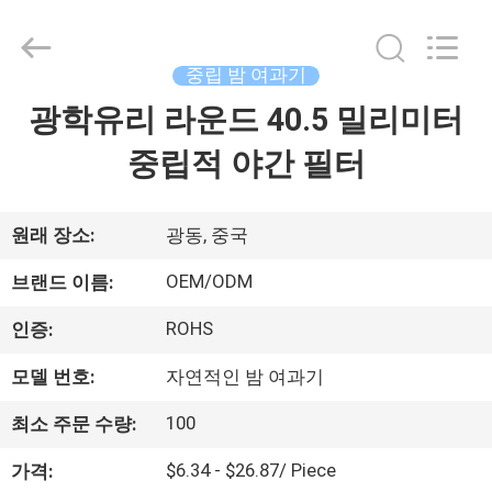
©
2020
-
2026
Bright
중립 밤 여과기
Shadow
Technology
광학유리 라운드 40.5 밀리미터
집
Ltd..
All
Rights
중립적 야간 필터
Reserved.
제
품
원래 장소:
광동, 중국
OEM/ODM
브랜드 이름:
우
ROHS
인증:
리
모델 번호:
자연적인 밤 여과기
에
100
최소 주문 수량:
대
$6.34 - $26.87/ Piece
가격: