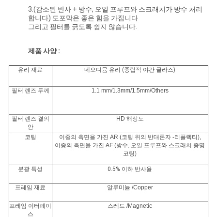
하
3.(감소된 반사 + 방수, 오일 프루프와 스크래치가 방수 처리
합니다) 도포막은 좋은 힘을 가집니다
다
그리고 필터를 긁도록 쉽지 않습니다.
제품 사양 :
사
유리 재료
네오디뮴 유리 (중립적 야간 글라스)
이
필터 렌즈 두께
1.1 mm/1.3mm/1.5mm/Others
트
맵
필터 렌즈 결의
HD 해상도
안
코팅
이중의 측면을 가진 AR (코팅 위의 반대론자 -리플렉티),
이중의 측면을 가진 AF (방수, 오일 프루프와 스크래치 증명
PRIVACY
코팅)
POLICY
분광 특성
0.5% 이하 반사율
프레임 재료
알루미늄 /Copper
프레임 이터페이
스레드 /Magnetic
스