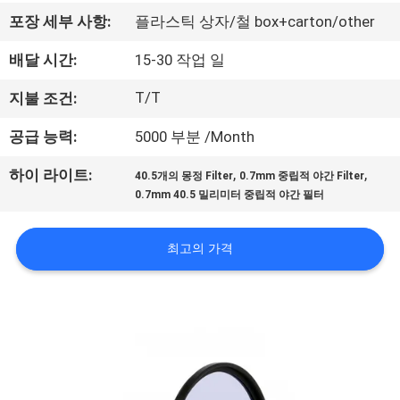
하
포장 세부 사항:
플라스틱 상자/철 box+carton/other
여
배달 시간:
15-30 작업 일
공
T/T
지불 조건:
장
공급 능력:
5000 부분 /Month
여
,
,
하이 라이트:
40.5개의 몽정 Filter
0.7mm 중립적 야간 Filter
0.7mm 40.5 밀리미터 중립적 야간 필터
행
최고의 가격
품
질
관
리