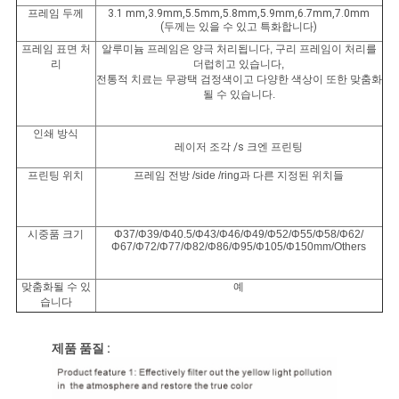
프레임 두께
3.1 mm,3.9mm,5.5mm,5.8mm,5.9mm,6.7mm,7.0mm
(두께는 있을 수 있고 특화합니다)
프레임 표면 처
알루미늄 프레임은 양극 처리됩니다, 구리 프레임이 처리를
리
더럽히고 있습니다,
전통적 치료는 무광택 검정색이고 다양한 색상이 또한 맞춤화
될 수 있습니다.
인쇄 방식
레이저 조각
/s
크엔 프린팅
프린팅 위치
프레임 전방 /side /ring과 다른 지정된 위치들
시중품 크기
Φ37/Φ39/Φ40.5/Φ43/Φ46/Φ49/Φ52/Φ55/Φ58/Φ62/
Φ67/Φ72/Φ77/Φ82/Φ86/Φ95/Φ105/Φ150mm/Others
맞춤화될 수 있
예
습니다
제품 품질 :