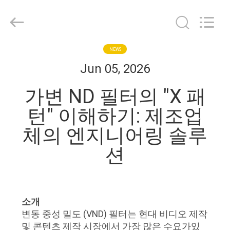
©
2020
-
2026
Bright
Shadow
Technology
NEWS
집
Ltd..
All
Jun 05, 2026
Rights
Reserved.
제
가변 ND 필터의 "X 패
품
턴" 이해하기: 제조업
체의 엔지니어링 솔루
우
션
리
에
소개
대
변동 중성 밀도 (VND) 필터는 현대 비디오 제작
및 콘텐츠 제작 시장에서 가장 많은 수요가있