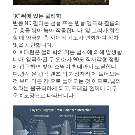
연
"X" 뒤에 있는 물리학
락
변동 ND 필터는 선형 또는 원형 양극화 필름의
두 층을 쌓아 놓아 작동합니다. 앞 고리가 회전
주
할 때 양극화 축 사이의 각도가 변화하여 점차
빛을 차단합니다.
세
이 X 패턴은 물리학의 기본 법칙에 의해 발생합
요
니다. 양극화된 두 요소가 90도 직사각형 정렬
에 접근하면 빛의 소멸이 최대까지 도달합니
다.광선 은 광각 렌즈 의 가장자리 에 들어오는
조
것 보다 다른 각 으로 들어오는 것 이므로, 빛의
약화는 불규칙하게 되고, 프레임 전체에 어두
회
운 X 모양으로 나타납니다.
를
요
청