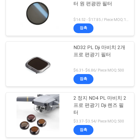
터 원 편광판 필터
하
다
$14.52 - $17.85 / Piece MOQ:100
접촉
사
ND32 PL Dji 마비치 2개
이
프로 편광기 필터
트
$6.31- $6.86/ Piece MOQ:500
맵
접촉
PRIVACY
2 정지 ND4 PL 마비치 2
프로 편광기 Dji 렌즈 필
POLICY
터
$3.37- $3.54/ Piece MOQ:500
접촉