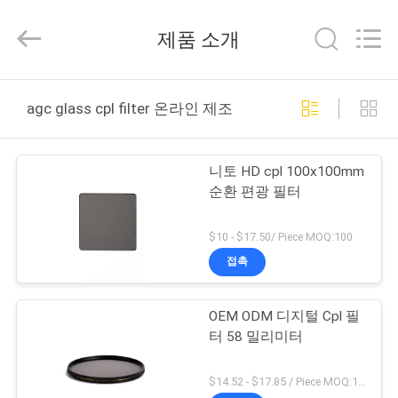
©
2020
-
제품 소개
2026
Bright
Shadow
Technology
집
Ltd..
All
agc glass cpl filter 온라인 제조
Rights
Reserved.
제
니토 HD cpl 100x100mm
품
순환 편광 필터
$10 - $17.50/ Piece MOQ:100
우
접촉
리
OEM ODM 디지털 Cpl 필
에
터 58 밀리미터
대
$14.52 - $17.85 / Piece MOQ:100