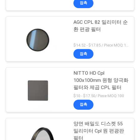
하
접촉
여
AGC CPL 82 밀리미터 순
환 편광 필터
공
장
$14.52 - $17.85 / Piece MOQ:100
접촉
여
행
NITTO HD Cpl
100x100mm 원형 양극화
필터와 제곱 CPL 필터
품
$10 - $17.50/ Piece MOQ:100
질
접촉
관
양면 배밀도 디스켓 55
리
밀리미터 Cpl 원 편광판
필터