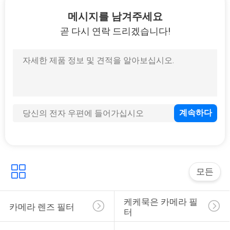
하
메시지를 남겨주세요
여
곧 다시 연락 드리겠습니다!
공
장
여
행
품
질
모든
관
케케묵은 카메라 필
카메라 렌즈 필터
터
리