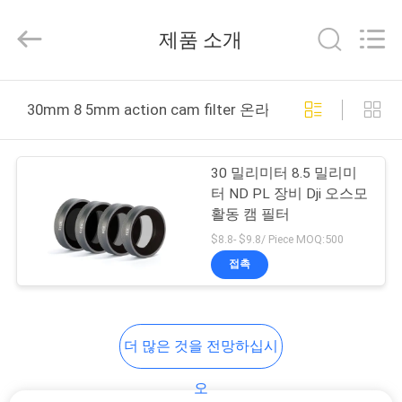
©
2020
-
제품 소개
2026
Bright
Shadow
Technology
집
Ltd..
All
30mm 8 5mm action cam filter 온라인 제조
Rights
Reserved.
제
30 밀리미터 8.5 밀리미
품
터 ND PL 장비 Dji 오스모
활동 캠 필터
$8.8- $9.8/ Piece MOQ:500
우
접촉
리
에
더 많은 것을 전망하십시
대
오