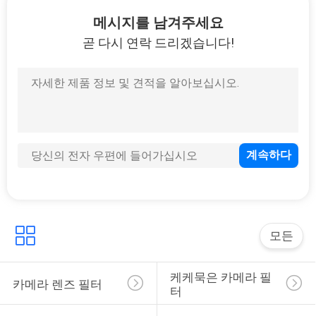
하
메시지를 남겨주세요
여
곧 다시 연락 드리겠습니다!
공
장
여
행
품
질
모든
관
케케묵은 카메라 필
카메라 렌즈 필터
터
리