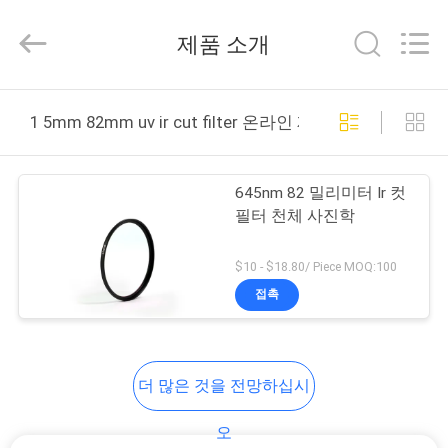
©
2020
-
제품 소개
2026
Bright
Shadow
Technology
집
Ltd..
All
1 5mm 82mm uv ir cut filter 온라인 제조
Rights
Reserved.
제
645nm 82 밀리미터 Ir 컷
품
필터 천체 사진학
$10 - $18.80/ Piece MOQ:100
우
접촉
리
에
더 많은 것을 전망하십시
대
오