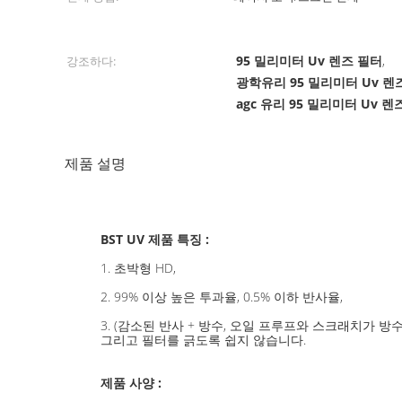
95 밀리미터 Uv 렌즈 필터
강조하다:
,
광학유리 95 밀리미터 Uv 렌
agc 유리 95 밀리미터 Uv 렌
제품 설명
BST UV 제품 특징 :
1. 초박형 HD,
2. 99% 이상 높은 투과율, 0.5% 이하 반사율,
3. (감소된 반사 + 방수, 오일 프루프와 스크래치가 
그리고 필터를 긁도록 쉽지 않습니다.
제품 사양 :