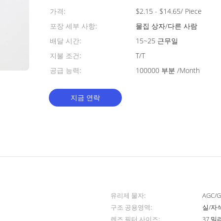
가격:
$2.15 - $14.65/ Piece
포장 세부 사항:
물집 상자/다른 사람
배달 시간:
15~25 근무일
지불 조건:
T/T
공급 능력:
100000 부분 /Month
지금 연락
유리제 물자:
AGC/
구조 공용영역:
실/자
렌즈 필터 사이즈:
37 밀