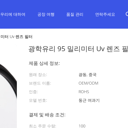
우리에 대하여
공장 여행
품질 관리
연락주세요
미터 Uv 렌즈 필터
광학유리 95 밀리미터 Uv 렌즈 
제품 상세 정보:
원래 장소:
광동, 중국
브랜드 이름:
OEM/ODM
인증:
ROHS
모델 번호:
둥근 여과기
결제 및 배송 조건:
최소 주문 수량:
100