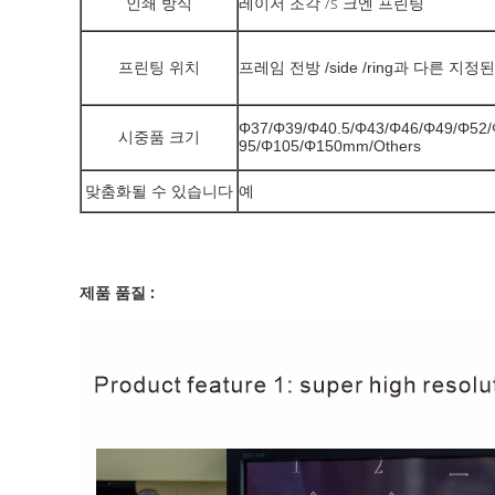
/s
인쇄 방식
레이저 조각
크엔 프린팅
프린팅 위치
프레임 전방 /side /ring과 다른 지정
Φ37/Φ39/Φ40.5/Φ43/Φ46/Φ49/Φ52
시중품 크기
95/Φ105/Φ150mm/Others
맞춤화될 수 있습니다
예
제품 품질 :