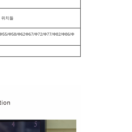
된 위치들
/Φ55/Φ58/Φ62Φ67/Φ72/Φ77/Φ82/Φ86/Φ