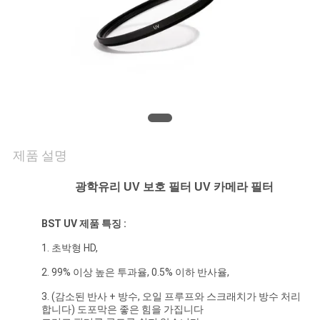
연
락
주
세
요
제품 설명
광학유리 UV 보호 필터 UV 카메라 필터
조
회
BST UV 제품 특징 :
를
1. 초박형 HD,
2. 99% 이상 높은 투과율, 0.5% 이하 반사율,
요
3. (감소된 반사 + 방수, 오일 프루프와 스크래치가 방수 처리
청
합니다) 도포막은 좋은 힘을 가집니다