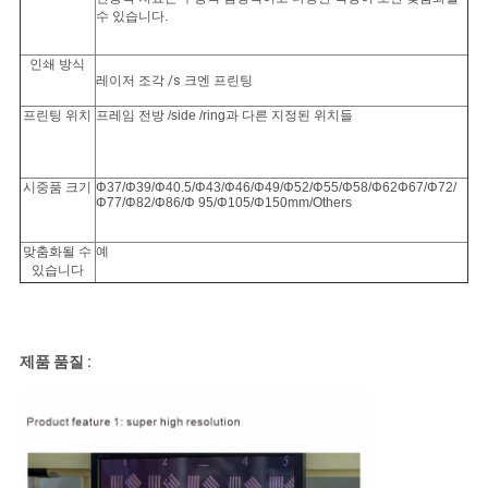
수 있습니다.
인쇄 방식
레이저 조각
/s
크엔 프린팅
프린팅 위치
프레임 전방 /side /ring과 다른 지정된 위치들
시중품 크기
Φ37/Φ39/Φ40.5/Φ43/Φ46/Φ49/Φ52/Φ55/Φ58/Φ62Φ67/Φ72/
Φ77/Φ82/Φ86/Φ 95/Φ105/Φ150mm/Others
맞춤화될 수
예
있습니다
제품 품질 :