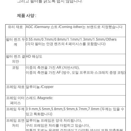
그리고 필터를 긁도록 쉽지 않습니다.
하
제품 사양 :
다
유리 재료
AGC /Germany 쇼트 /Corning /other는 브랜드로 지정했습니다
사
필터 렌즈 두
0.55 mm/0.7mm/0.8mm/1.1mm/1.3mm/1.5mm/Others
(각각 필터는 안경 렌즈의 4 페이시스를 포함합니다)
께
이
필터 렌즈 결
HD 해상도
트
의안
코팅
이중의 측면을 가진 AR (저반사막),
맵
이중의 측면을 가진 AF (방수, 오일 프루프와 스크래치 증명 코팅)
프레임 재료
알루미늄 /Copper
PRIVACY
프레임 이터
스레드 /Magnetic
POLICY
페이스
프레임 두께
3.9 mm,5.5mm,5.8mm,5.9mm,6.7mm,7.0mm (두께는 있을 수
있고 특화합니다)
프레임 표면
알루미늄 프레임은 양극 처리됩니다,
처리
구리 프레임은 처리를 더럽히고 있습니다,
전통적 치료는 무광택 검정색이고 다양한 색상이 또한 맞춤화될