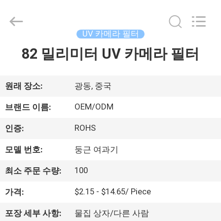
©
2020
-
2026
Bright
UV 카메라 필터
Shadow
Technology
82 밀리미터 UV 카메라 필터
집
Ltd..
All
Rights
Reserved.
제
원래 장소:
광동, 중국
품
OEM/ODM
브랜드 이름:
ROHS
인증:
우
모델 번호:
둥근 여과기
리
100
최소 주문 수량:
에
$2.15 - $14.65/ Piece
가격:
대
포장 세부 사항:
물집 상자/다른 사람